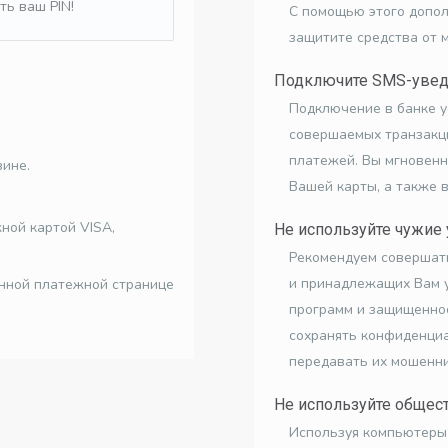
ть ваш PIN!
С помощью этого допол
защитите средства от 
Подключите SMS-уве
Подключение в банке у
совершаемых транзакци
платежей. Вы мгновенн
зине.
Вашей карты, а также в
ной картой VISA,
Не используйте чужие 
Рекомендуем совершат
и принадлежащих Вам у
нной платежной странице
программ и защищеннос
сохранять конфиденци
передавать их мошенни
Не используйте общес
Используя компьютеры