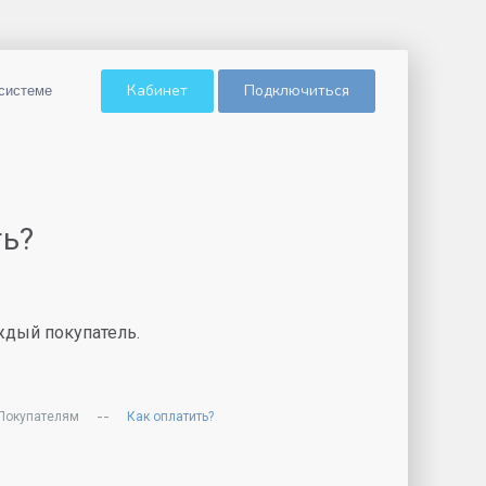
Кабинет
Подключиться
системе
ть?
ждый покупатель.
--
Покупателям
Как оплатить?